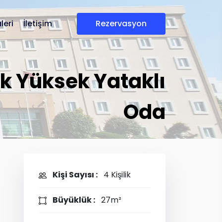
leri
İletişim
rezervasyon
lik Yüksek Yataklı
Oda
Kişi Sayısı :
4 Kişilik
Büyüklük :
27m²