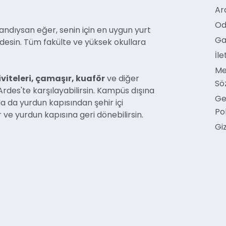
Ar
Od
andıysan eğer, senin için en uygun yurt
Ga
ndesin. Tüm fakülte ve yüksek okullara
İle
Me
viteleri, çamaşır, kuaför
ve diğer
Sö
rdes'te karşılayabilirsin. Kampüs dışına
Ge
a da yurdun kapısından şehir içi
Pol
r ve yurdun kapısına geri dönebilirsin.
Giz