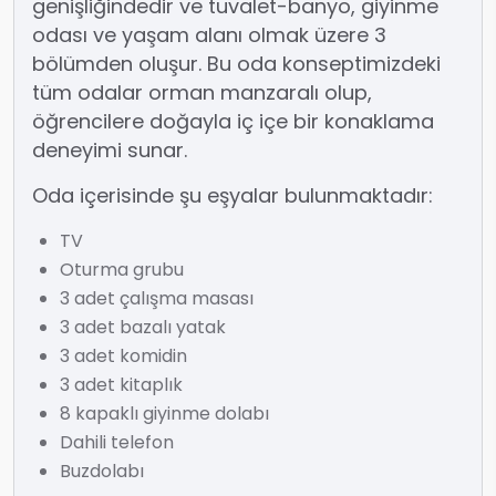
genişliğindedir ve tuvalet-banyo, giyinme
odası ve yaşam alanı olmak üzere 3
bölümden oluşur. Bu oda konseptimizdeki
tüm odalar orman manzaralı olup,
öğrencilere doğayla iç içe bir konaklama
deneyimi sunar.
Oda içerisinde şu eşyalar bulunmaktadır:
TV
Oturma grubu
3 adet çalışma masası
3 adet bazalı yatak
3 adet komidin
3 adet kitaplık
8 kapaklı giyinme dolabı
Dahili telefon
Buzdolabı