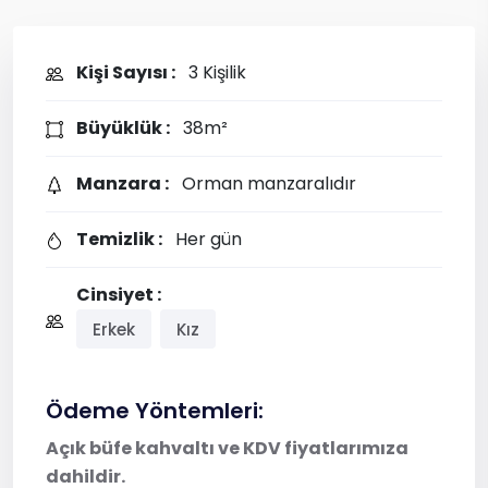
Kişi Sayısı :
3 Kişilik
Büyüklük :
38m²
Manzara :
Orman manzaralıdır
Temizlik :
Her gün
Cinsiyet :
Erkek
Kız
Ödeme Yöntemleri:
Açık büfe kahvaltı ve KDV fiyatlarımıza
dahildir.