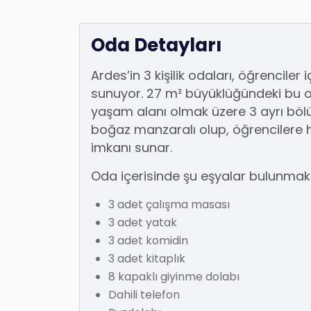
Oda Detayları
Ardes’in 3 kişilik odaları, öğrenciler
sunuyor. 27 m² büyüklüğündeki bu o
yaşam alanı olmak üzere 3 ayrı bö
boğaz manzaralı olup, öğrencilere 
imkanı sunar.
Oda içerisinde şu eşyalar bulunmakt
3 adet çalışma masası
3 adet yatak
3 adet komidin
3 adet kitaplık
8 kapaklı giyinme dolabı
Dahili telefon