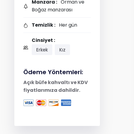
Manzara :
Orman ve
Boğaz manzarası
Temizlik :
Her gün
Cinsiyet :
Erkek
Kız
Ödeme Yöntemleri:
Açık büfe kahvaltı ve KDV
fiyatlarımıza dahildir.