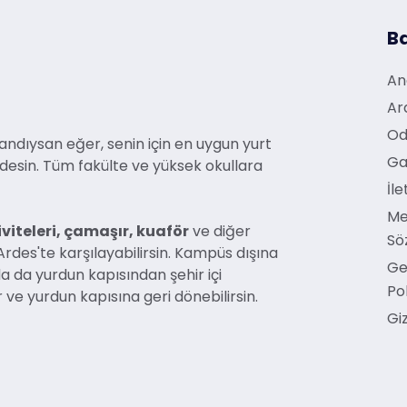
Ba
An
Ar
Od
andıysan eğer, senin için en uygun yurt
Ga
ndesin. Tüm fakülte ve yüksek okullara
İle
Me
viteleri, çamaşır, kuaför
ve diğer
Sö
rdes'te karşılayabilirsin. Kampüs dışına
Ge
a da yurdun kapısından şehir içi
Pol
r ve yurdun kapısına geri dönebilirsin.
Giz