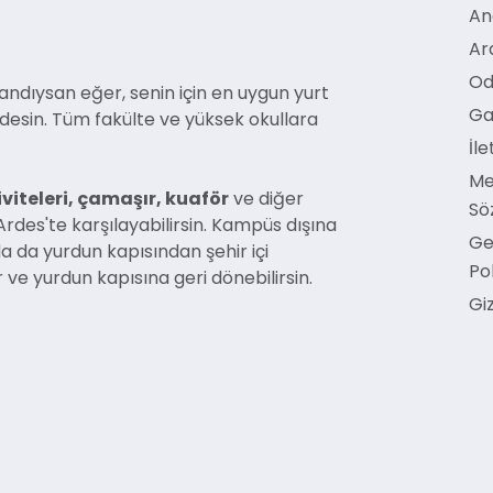
An
Ar
Od
andıysan eğer, senin için en uygun yurt
Ga
ndesin. Tüm fakülte ve yüksek okullara
İle
Me
viteleri, çamaşır, kuaför
ve diğer
Sö
rdes'te karşılayabilirsin. Kampüs dışına
Ge
a da yurdun kapısından şehir içi
Pol
r ve yurdun kapısına geri dönebilirsin.
Giz