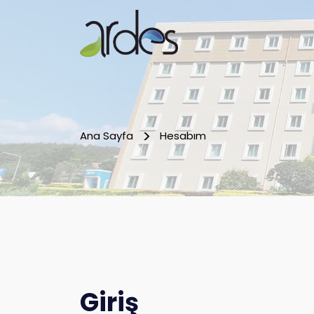
Ana Sayfa
Hesabım
Giriş